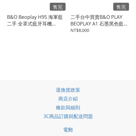
售完
售完
B&O Beoplay H95 海軍藍
二手台中買賣B&O PLAY
二手 全罩式藍牙耳機
BEOPLAY A1 石墨黑色藍芽
#101711
喇叭 音響揚聲器 全新
NT$8,000
#12457
退換貨政策
商店介紹
條款與細則
3C商品訂購與配送問題
電郵