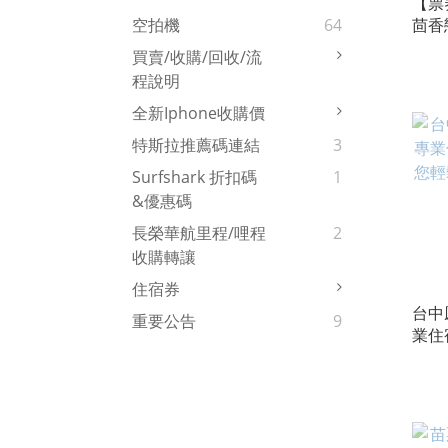
【票
茴香
空拍機
64
券：
買賣/收購/回收/流
務，
程說明
的住
全新iphone收購價
特斯拉推薦碼連結
3
Surfshark 折扣碼
1
&優惠碼
長榮華航里程/哩程
2
收購轉讓
住宿券
台中
重要公告
9
業住
輕鬆
宿券