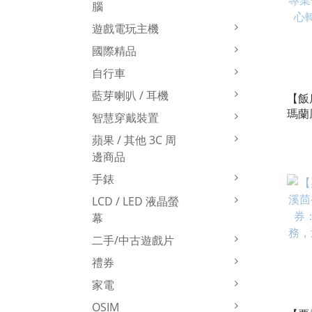
腦
遊戲電玩主機
國際精品
自行車
藍芽喇叭 / 耳機
【飯
瑪蘭
智慧穿戴裝置
業住
蘋果 / 其他 3C 周
轉讓
邊商品
手錶
LCD / LED 液晶螢
幕
二手/中古遊戲片
禮券
家電
OSIM