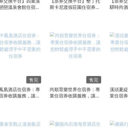
券交換平台】四重溪
【票券交換平台】墾丁托
【票券交
戀戀溫泉會館住宿
斯卡尼渡假莊園住宿券：
驛時尚酒
專業住宿券收購服
專業住宿券收購服務，迅
住宿券收
迅速處理您手中多餘
速處理您手中多餘的住宿
理您手中
宿券
券
售完
售完
鳳凰酒店住宿券：專
尚順育樂世界住宿券：專
溪頭夏緹
宿券收購服務，讓您
業住宿券收購服務，讓您
業住宿券
處理手中不需要的住
輕鬆處理手中不需要的住
輕鬆處理
宿券
宿券