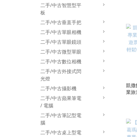
遊票
二手/中古智慧型平
輕鬆
板
的住
二手/中古垂直手把
二手/中古單眼相機
二手/中古單眼鏡頭
二手/中古微型單眼
二手/中古數位相機
二手/中古外接式閃
光燈
凱撒
二手/中古攝影機
業旅
二手/中古蘋果筆電
票券
鬆轉
/ 電腦
住宿
二手/中古筆記型電
腦
二手/中古桌上型電