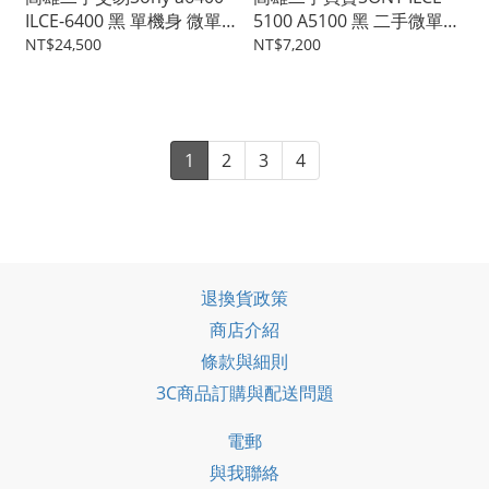
ILCE-6400 黑 單機身 微單
5100 A5100 黑 二手微單眼
眼 #39144
單眼相機 #38920
NT$24,500
NT$7,200
1
2
3
4
退換貨政策
商店介紹
條款與細則
3C商品訂購與配送問題
電郵
與我聯絡