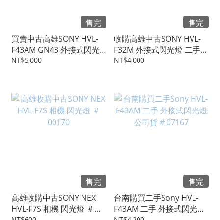
售完
售完
買賣中古高雄SONY HVL-
收購高雄中古SONY HVL-
F43AM GN43 外接式閃光
F32M 外接式閃光燈 二手閃
燈 二手閃燈 #36061
燈 #35001
NT$5,000
NT$4,000
售完
售完
高雄收購中古SONY NEX
台南購買二手Sony HVL-
HVL-F7S 相機 閃光燈 ＃
F43AM 二手 外接式閃光燈
00170
公司貨 # 07167
NT$600
NT$4,200