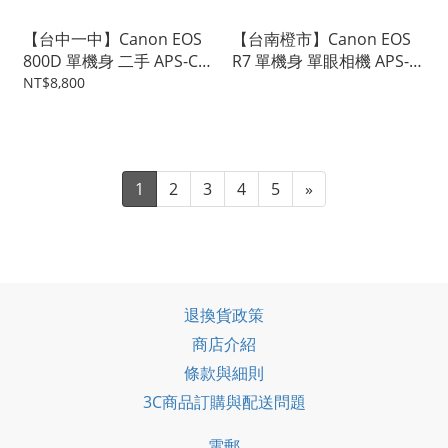
【台中一中】Canon EOS
【台南橙市】Canon EOS
800D 單機身 二手 APS-C
R7 單機身 單眼相機 APS-C
單眼相機 #102825
翻轉螢幕 公司貨 二手相機
NT$8,800
#102651
1
2
3
4
5
»
退換貨政策
商店介紹
條款與細則
3C商品訂購與配送問題
電郵