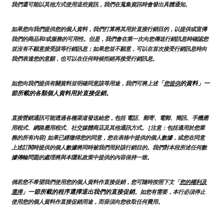
我們還可能以其他方式使用這些資訊，我們在蒐集資訊時會發出具體通知。
如果您向我們提供您的個人資料，我們打算將其用於直接行銷目的，以提供或宣傳
我們的商品和/或服務的可用性。但是，我們會在第一次向您傳送行銷訊息時確認您
並沒有不願意接受該等行銷訊息；如果您並不願意，可以在首次接受行銷訊息時向
我們表達您的意願，也可以在任何時候拒絕再接受行銷訊息。
「
的資料」一
如您向我們提供有關資料並明確同意該等用途，我們可將上述
您提供
節所載的各類個人資料用於直接促銷。
直接營銷通訊可能透過各種渠道發送給您，包括 電話、郵寄、電郵、簡訊、手機應
用程式、網路應用程式、社交媒體商店及其他通訊方式。 [注意：包括適用於您業
務的所有內容] 如果已經徵得您的同意，您在表格中提供的個人數據，或您在同意
上述訂閱時提供的個人數據將同時被我們用於該行銷目的。我們對本段所述任何數
據傳輸問題的處理將與本隱私政策中提供的內容保持一致。
倘若您不希望我們使用您的個人資料作直接促銷，您可隨時按照下文「
您的權利及
」一節所載的程序選擇退出我們的直接促銷
選擇
。如您有需要，本行必須停止
使用您的個人資料作直接促銷用途，而毋須向您收取任何費用。