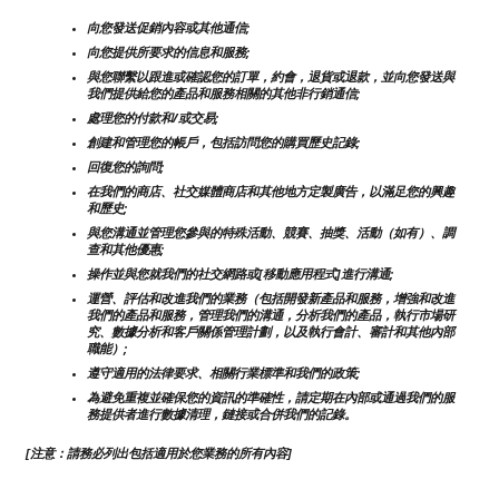
向您發送促銷內容或其他通信;
向您提供所要求的信息和服務;
與您聯繫以跟進或確認您的訂單，約會，退貨或退款，並向您發送與
我們提供給您的產品和服務相關的其他非行銷通信;
處理您的付款和/或交易;
創建和管理您的帳戶，包括訪問您的購買歷史記錄;
回復您的詢問;
在我們的商店、社交媒體商店和其他地方定製廣告，以滿足您的興趣
和歷史;
與您溝通並管理您參與的特殊活動、競賽、抽獎、活動（如有）、調
查和其他優惠;
操作並與您就我們的社交網路或[移動應用程式]進行溝通;
運營、評估和改進我們的業務（包括開發新產品和服務，增強和改進
我們的產品和服務，管理我們的溝通，分析我們的產品，執行市場研
究、數據分析和客戶關係管理計劃，以及執行會計、審計和其他內部
職能）;
遵守適用的法律要求、相關行業標準和我們的政策;
為避免重複並確保您的資訊的準確性，請定期在內部或通過我們的服
務提供者進行數據清理，鏈接或合併我們的記錄。
[注意：請務必列出包括適用於您業務的所有內容]