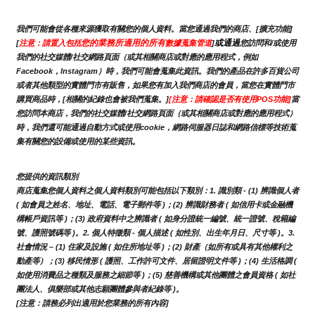
我們可能會從各種來源獲取有關您的個人資料。當您通過我們的商店、[擴充功能]
您的業務所適用的所有
或通過
[
注意：請置入包括
數據蒐集管道
]
您訪問和/或使用
我們的社交媒體/社交網路頁面（或其相關商店或對應的應用程式，例如
Facebook，Instagram）時，我們可能會蒐集此資訊。我們的產品在許多百貨公司
或者其他類型的實體門市有販售，如果您有加入我們商店的會員，當您在實體門市
購買商品時，[相關的紀錄也會被我們蒐集。]
[注意：請確認是否有使用POS功能]
當
您訪問本商店，我們的社交媒體/社交網路頁面（或其相關商店或對應的應用程式）
時，我們還可能通過自動方式或使用cookie，網路伺服器日誌和網路信標等技術蒐
集有關您的設備或使用的某些資訊。
您提供的資訊類別
商店蒐集您個人資料之個人資料類別可能包括以下類別：1. 識別類 - (1) 辨識個人者 
( 如會員之姓名、地址、電話、電子郵件等 )；(2) 辨識財務者 ( 如信用卡或金融機
構帳戶資訊等 )；(3) 政府資料中之辨識者 ( 如身分證統一編號、統一證號、稅籍編
號、護照號碼等 )。2. 個人特徵類 - 個人描述 ( 如性別、出生年月日、尺寸等 )。3.
社會情況 – (1) 住家及設施 ( 如住所地址等 )；(2) 財產（如所有或具有其他權利之
動產等）；(3) 移民情形 ( 護照、工作許可文件、居留證明文件等 )；(4) 生活格調 ( 
如使用消費品之種類及服務之細節等 )；(5) 慈善機構或其他團體之會員資格 ( 如社
團法人、俱樂部或其他志願團體參與者紀錄等 )。
[注意：請務必列出適用於您業務的所有內容]