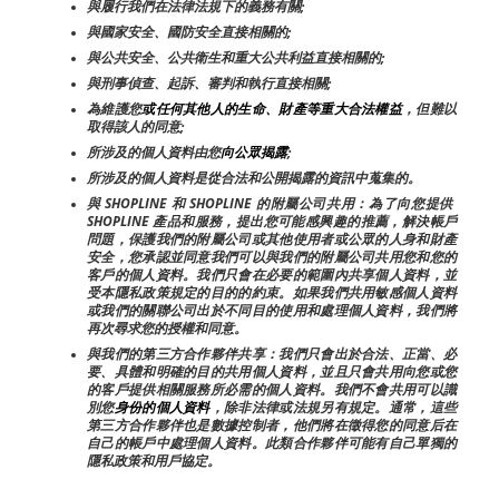
與履行我們在法律法規下的義務有關;
與國家安全、國防安全直接相關的;
與公共安全、公共衛生和重大公共利益直接相關的;
與刑事偵查、起訴、審判和執行直接相關;
為維護您
或任何其他人的生命、財產等重大合法權益
，但難以
取得該人的同意;
所涉及的個人資料由您
向公眾揭露
;
所涉及的個人資料是從合法和公開揭露的資訊中蒐集的。
與 SHOPLINE 和 SHOPLINE 的附屬公司共用：為了向您提供 
SHOPLINE 產品和服務，提出您可能感興趣的推薦，解決帳戶
問題，保護我們的附屬公司或其他使用者或公眾的人身和財產
安全，您承認並同意我們可以與我們的附屬公司共用您和您的
客戶的個人資料。我們只會在必要的範圍內共享個人資料，並
受本隱私政策規定的目的的約束。如果我們共用敏感個人資料
或我們的關聯公司出於不同目的使用和處理個人資料，我們將
再次尋求您的授權和同意。
與我們的第三方合作夥伴共享：我們只會出於合法、正當、必
要、具體和明確的目的共用個人資料，並且只會共用向您或您
的客戶提供相關服務所必需的個人資料。我們不會共用可以識
別您
身份的個人資料
，除非法律或法規另有規定。通常，這些
第三方合作夥伴也是數據控制者，他們將在徵得您的同意后在
自己的帳戶中處理個人資料。此類合作夥伴可能有自己單獨的
隱私政策和用戶協定。