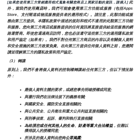
 此
[如果您使用第三方营銷應用程式蒐集有關您商店上買家活動的資訊，請插入]
外，當我們使用
商店
時
，
我們可能會
使用
第三方功能或服務（包括Apps 
Store、支付閘道或物流服務提供者的應用程式）。請注意，此類功能或服
務由第三方提供。本隱私政策中描述的規則和程式不適用於此類第三方功能
和服務。您向第三方商店或服務提供的任何資訊將直接提供給這些服務的網
路運營商。即使您通過商店訪問，您也必須遵守這些第三方的適用隱私政策
和用戶協定（如果有）。我們不對任何第三方商店的內容以及有關個人資料
和安全措施的第三方政策負責。在向第三方提供任何個人資料之前，您應閱
讀並理解第三方的隱私政策和用戶協定。
（3） 轉讓
原則上，我們不會將個人資料的控制權轉讓給任何第三方，但以下情況除
外：
應個人資料主體的要求，或經您事先明確授權或同意;
與履行我們在法律法規下的義務有關;
與國家安全、國防安全直接相關的;
與公共安全、公共衛生和重大公共利益直接相關的;
與刑事偵查、起訴、審判和執行直接相關;
為維護您
或任何其他人的生命、財產等重大合法權益
，但難以
獲得該人的授權同意;
所涉及的個人資料由您
向公眾揭露
;