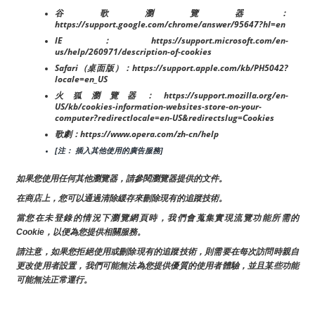
谷歌瀏覽器：
https://support.google.com/chrome/answer/95647?hl=en
IE：https://support.microsoft.com/en-
us/help/260971/description-of-cookies
Safari（桌面版）：https://support.apple.com/kb/PH5042?
locale=en_US
火狐瀏覽器：https://support.mozilla.org/en-
US/kb/cookies-information-websites-store-on-your-
computer?redirectlocale=en-US&redirectslug=Cookies
歌劇：https://www.opera.com/zh-cn/help
[注： 插入其他使用的廣告服務]
如果您使用任何其他瀏覽器，請參閱瀏覽器提供的文件。
在商店上，您可以通過清除緩存來刪除現有的追蹤技術。
當您在未登錄的情況下瀏覽網頁時，我們會蒐集實現流覽功能所需的
Cookie，以便為您提供相關服務。
請注意，如果您拒絕使用或刪除現有的追蹤技術，則需要在每次訪問時親自
更改使用者設置，我們可能無法為您提供優質的使用者體驗，並且某些功能
可能無法正常運行。