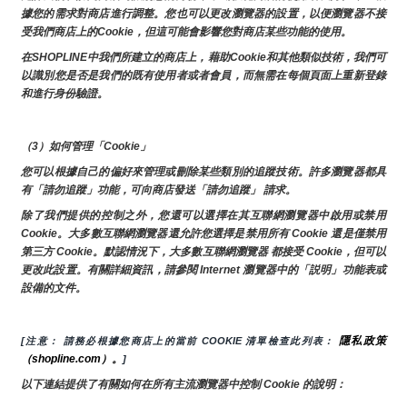
據您的需求對商店進行調整。您也可以更改瀏覽器的設置，以便瀏覽器不接
受我們商店上的Cookie，但這可能會影響您對商店某些功能的使用。
在SHOPLINE中我們所建立的商店上，藉助Cookie和其他類似技術，我們可
以識別您是否是我們的既有使用者或者會員，而無需在每個頁面上重新登錄
和進行身份驗證。
（3）如何管理「Cookie」
您可以根據自己的偏好來管理或刪除某些類別的追蹤技術。許多瀏覽器都具
有「請勿追蹤」功能，可向商店發送「請勿追蹤」 請求。
除了我們提供的控制之外，您還可以選擇在其互聯網瀏覽器中啟用或禁用
Cookie。大多數互聯網瀏覽器還允許您選擇是禁用所有 Cookie 還是僅禁用
第三方 Cookie。默認情況下，大多數互聯網瀏覽器 都接受 Cookie，但可以
更改此設置。有關詳細資訊，請參閱 Internet 瀏覽器中的「説明」功能表或
設備的文件。
隱私政策
[注意： 請務必根據您商店上的當前 COOKIE 清單檢查此列表： 
（shopline.com）。
]
以下連結提供了有關如何在所有主流瀏覽器中控制 Cookie 的說明：