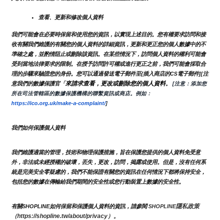
查看、更新和修改個人資料
我們可能會在必要時保留和使用您的資訊，以實現上述目的。您有權要求訪問和接
收有關我們維護的有關您的個人資料的詳細資訊，更新和更正您的個人數據中的不
準確之處，並酌情阻止或刪除該資訊。在某些情況下，訪問個人資料的權利可能會
受到當地法律要求的限制。在授予訪問許可權或進行更正之前，我們可能會採取合
理的步驟來驗證您的身份。您可以通過發送電子郵件至{插入商店的CS電子郵件][注
來請求查看，更改或刪除您的個人資料
意我們的數據保護官「
。
 [注意：添加您
所在司法管轄區的數據保護機構的聯繫資訊或商店。例如：
https://ico.org.uk/make-a-complaint/
]
我們如何保護個人資料
我們維護適當的管理，技術和物理保護措施，旨在保護您提供的個人資料免受意
外，非法或未經授權的破壞，丟失，更改，訪問，揭露或使用。但是，沒有任何系
統是完美安全零疑慮的，我們不能保證有關您的資訊在任何情況下都將保持安全，
包括您的數據在傳輸給我們期間的安全性或您行動裝置上數據的安全性。
隱私政策 
有關SHOPLINE如何保留和保護個人資料的資訊，請參閱 
SHOPLINE
（https://shopline.tw/about/privacy）。 