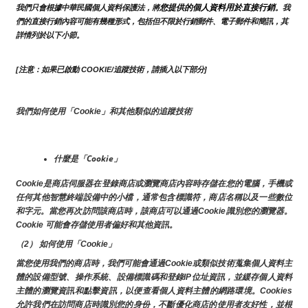
您提供的個人資料用於直接行銷
我們只會根據中華民國個人資料保護法，將
。我
們的直接行銷內容可能有幾種形式，包括但不限於行銷郵件、電子郵件和簡訊，其
詳情列於以下小節。
[注意：如果已啟動 COOKIE/追蹤技術，請插入以下部分]
我們如何使用「Cookie」和其他類似的追蹤技術
什麼是「Cookie」
Cookie是商店伺服器在登錄商店或瀏覽商店內容時存儲在您的電腦，手機或
任何其他智慧終端設備中的小檔，通常包含標識符，商店名稱以及一些數位
和字元。當您再次訪問該商店時，該商店可以通過Cookie識別您的瀏覽器。
Cookie 可能會存儲使用者偏好和其他資訊。
（2） 如何使用「Cookie」
當您使用我們的商店時，我們可能會通過Cookie或類似技術蒐集個人資料主
體的設備型號、操作系統、設備標識碼和登錄IP位址資訊，並緩存個人資料
主體的瀏覽資訊和點擊資訊，以便查看個人資料主體的網路環境。Cookies
允許我們在訪問商店時識別您的身份，不斷優化商店的使用者友好性，並根