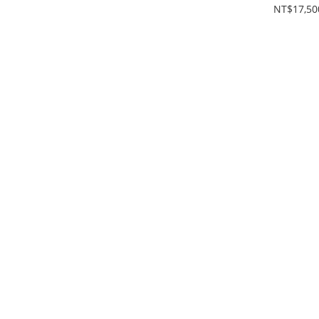
板 #103519
板 #87717
吋 二手蘋
NT$17,50