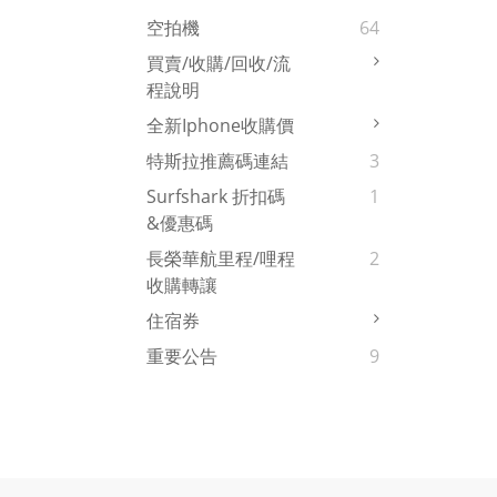
空拍機
64
買賣/收購/回收/流
程說明
全新iphone收購價
特斯拉推薦碼連結
3
Surfshark 折扣碼
1
&優惠碼
長榮華航里程/哩程
2
收購轉讓
住宿券
重要公告
9