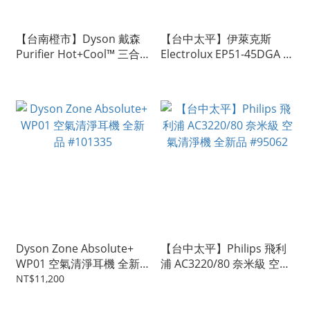
【台南橙市】Dyson 戴森
【台中太平】伊萊克斯
Purifier Hot+Cool™ 三合
Electrolux EP51-45DGA 全
一 全新未拆#105748
淨抗菌清淨機 寧靜灰 僅拆
封驗機未使用 #106013
Dyson Zone Absolute+
【台中太平】Philips 飛利
WP01 空氣清淨耳機 全新
浦 AC3220/80 奈米級 空氣
品 #101335
清淨機 全新品 #95062
NT$11,200