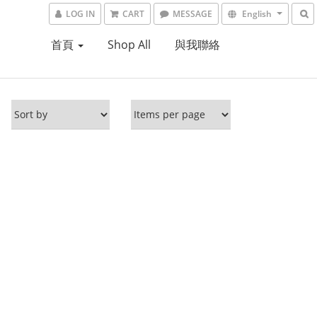
LOG IN
CART
MESSAGE
English
首頁
Shop All
與我聯絡