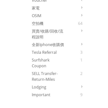
Voucher
家電
OSIM
空拍機
64
買賣/收購/回收/流
程說明
全新iphone收購價
Tesla Referral
3
Surfshark
1
Coupon
SELL Transfer-
2
Return-Miles
Lodging
Important
9