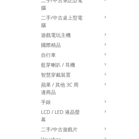
二手/中古筆記型電
腦
二手/中古桌上型電
腦
遊戲電玩主機
國際精品
自行車
藍芽喇叭 / 耳機
智慧穿戴裝置
蘋果 / 其他 3C 周
邊商品
手錶
LCD / LED 液晶螢
幕
二手/中古遊戲片