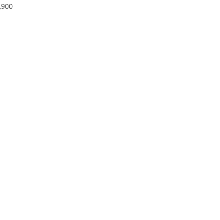
459X1 二手手錶
,900
646