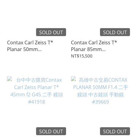
SOLD OUT
SOLD OUT
Contax Carl Zeiss T*
Contax Carl Zeiss T*
Planar 50mm
Planar 85mm
f1.4（Japan）#62347
f1.4（Japan）#62273
NT$15,500
SOLD OUT
SOLD OUT