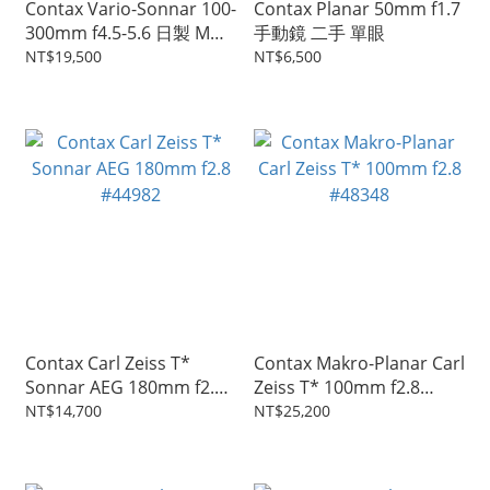
Contax Vario-Sonnar 100-
Contax Planar 50mm f1.7
300mm f4.5-5.6 日製 MMJ
手動鏡 二手 單眼
#11430
NT$19,500
NT$6,500
Contax Carl Zeiss T*
Contax Makro-Planar Carl
Sonnar AEG 180mm f2.8
Zeiss T* 100mm f2.8
#44982
#48348
NT$14,700
NT$25,200