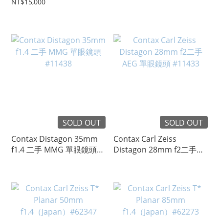
f2.8（West Germany）
#97795
NT$15,000
#62272
SOLD OUT
SOLD OUT
Contax Distagon 35mm
Contax Carl Zeiss
f1.4 二手 MMG 單眼鏡頭
Distagon 28mm f2二手
#11438
AEG 單眼鏡頭 #11433