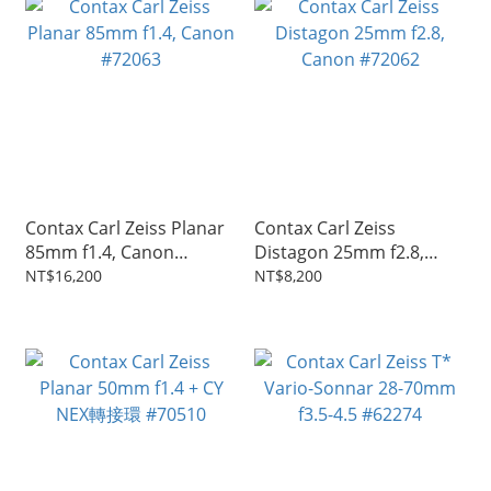
Contax Carl Zeiss Planar
Contax Carl Zeiss
85mm f1.4, Canon
Distagon 25mm f2.8,
#72063
Canon #72062
NT$16,200
NT$8,200