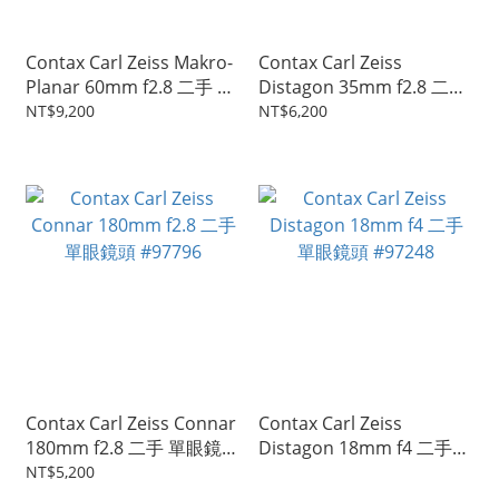
Contax Carl Zeiss Makro-
Contax Carl Zeiss
Planar 60mm f2.8 二手 單
Distagon 35mm f2.8 二手
眼鏡頭 #97794
單眼鏡頭 #97793
NT$9,200
NT$6,200
Contax Carl Zeiss Connar
Contax Carl Zeiss
180mm f2.8 二手 單眼鏡頭
Distagon 18mm f4 二手
#97796
單眼鏡頭 #97248
NT$5,200