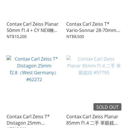
Contax Carl Zeiss Planar
Contax Carl Zeiss T*
50mm f1.4 + CY NEX轉接
Vario-Sonnar 28-70mm
環 #70510
f3.5-4.5 #62274
NT$10,200
NT$8,500
SOLD OUT
Contax Carl Zeiss T*
Contax Carl Zeiss Planar
Distagon 25mm
85mm f1.4 二手 單眼鏡頭