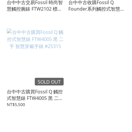
台中中古交易Fossil 時尚智
台中中古收購Fossil Q
慧觸控腕錶 FTW2102 標多
Founder系列觸控式智慧錶
少賣多少 不提前結標
FTW2117 黑 二手 智慧穿戴
#36306
手錶 #26845
SOLD OUT
台中中古購買Fossil Q 觸控
式智慧錶 FTW4005 黑 二手
智慧穿戴手錶 #25315
NT$5,500