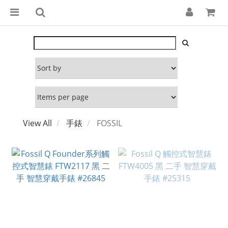
View All
手錶
FOSSIL