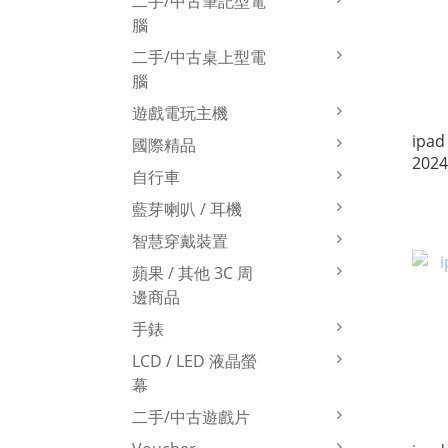
二手/中古筆記型電
腦
二手/中古桌上型電
腦
遊戲電玩主機
ipad
國際精品
2024
自行車
藍芽喇叭 / 耳機
智慧穿戴裝置
蘋果 / 其他 3C 周
邊商品
手錶
LCD / LED 液晶螢
幕
二手/中古遊戲片