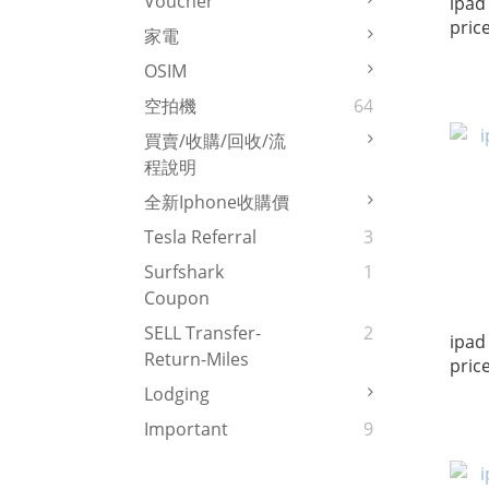
Voucher
ipad 
pric
家電
OSIM
空拍機
64
買賣/收購/回收/流
程說明
全新iphone收購價
Tesla Referral
3
Surfshark
1
Coupon
SELL Transfer-
2
ipad 
Return-Miles
pric
Lodging
Important
9