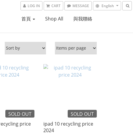
LOG IN
CART
MESSAGE
English
首頁
Shop All
與我聯絡
SOLD OUT
SOLD OUT
recycling price
ipad 10 recycling price
2024