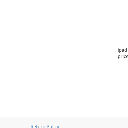
ipad 
pric
Return Policy