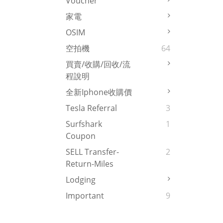
Voucher
家電
OSIM
空拍機
64
買賣/收購/回收/流
程說明
全新iphone收購價
Tesla Referral
3
Surfshark
1
Coupon
SELL Transfer-
2
Return-Miles
Lodging
Important
9