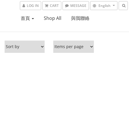
LOG IN
CART
MESSAGE
English
首頁
Shop All
與我聯絡