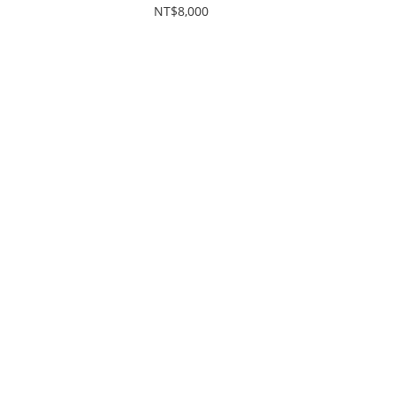
1711
芽喇叭 音響揚聲器 全新
NT$8,000
#12457