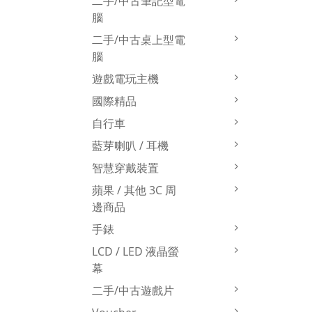
二手/中古筆記型電
腦
二手/中古桌上型電
腦
遊戲電玩主機
國際精品
自行車
藍芽喇叭 / 耳機
智慧穿戴裝置
蘋果 / 其他 3C 周
邊商品
手錶
LCD / LED 液晶螢
幕
二手/中古遊戲片