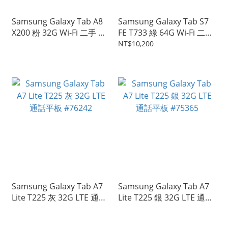
Samsung Galaxy Tab A8
Samsung Galaxy Tab S7
X200 粉 32G Wi-Fi 二手 平
FE T733 綠 64G Wi-Fi 二手
板電腦 #77405
平板 #76930
NT$10,200
Samsung Galaxy Tab A7
Samsung Galaxy Tab A7
Lite T225 灰 32G LTE 通話
Lite T225 銀 32G LTE 通話
平板 #76242
平板 #75365