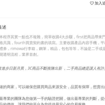
加入
描述
本程序其實一點也不複雜，簡單收購4大步驟，first把商品帶來門市
格共識，fourth買賣契約書的填寫。主要收購產品內容手機
禮券，rimowa行李箱，鋼筆，精品，包包等等，不論是二手或
開透明流程，業界首創。
技進步日新月異，3C商品不斷推陳出新 ，二手商品總是讓人有
確的商家，可以確保您購買商品來源安全，品質有保障，想賣出
最專業的團隊為您做第一手的驗證把關，做出最專業的判斷，提
品的價值，讓我們的平台為您提供最安心的交易服務。