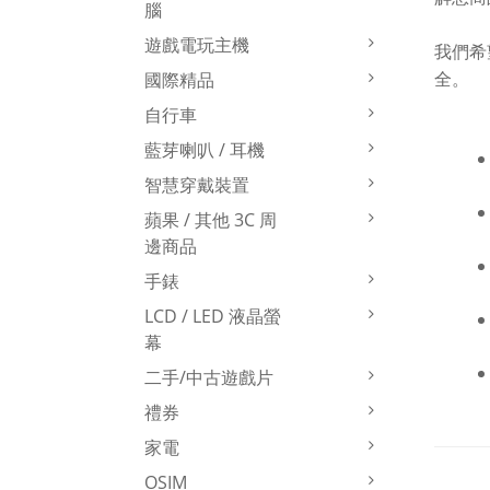
腦
遊戲電玩主機
我們希
全。
國際精品
自行車
藍芽喇叭 / 耳機
智慧穿戴裝置
蘋果 / 其他 3C 周
邊商品
手錶
LCD / LED 液晶螢
幕
二手/中古遊戲片
禮券
家電
OSIM