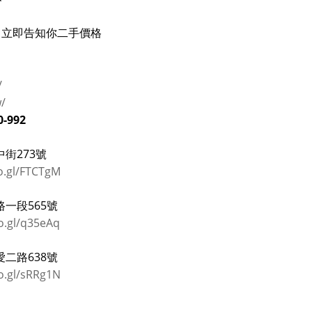
立即告知你二手價格
/
w/
0-992
街273號
o.gl/FTCTgM
一段565號
o.gl/q35eAq
二路638號
o.gl/sRRg1N