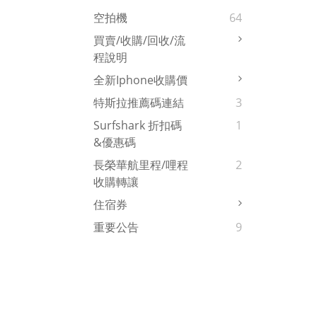
空拍機
64
買賣/收購/回收/流
程說明
全新iphone收購價
特斯拉推薦碼連結
3
Surfshark 折扣碼
1
&優惠碼
長榮華航里程/哩程
2
收購轉讓
住宿券
重要公告
9