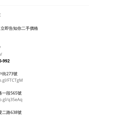
<
立即告知你二手價格
/
w/
0-992
街273號
o.gl/FTCTgM
一段565號
o.gl/q35eAq
二路638號