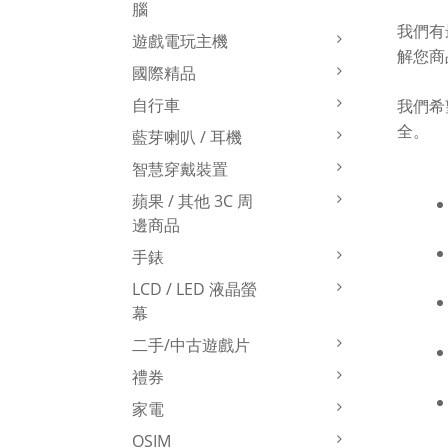
腦
我們有
遊戲電玩主機
解您商
國際精品
自行車
我們希
全。
藍芽喇叭 / 耳機
智慧穿戴裝置
蘋果 / 其他 3C 周
邊商品
手錶
LCD / LED 液晶螢
幕
二手/中古遊戲片
禮券
家電
OSIM