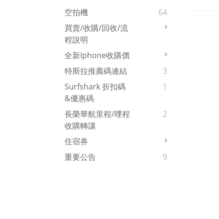
空拍機
64
買賣/收購/回收/流
程說明
全新iphone收購價
特斯拉推薦碼連結
3
Surfshark 折扣碼
1
&優惠碼
長榮華航里程/哩程
2
收購轉讓
住宿券
重要公告
9