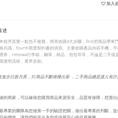
加入
描述
本程序其實一點也不複雜，簡單收購4大步驟，first把商品帶來門市
格共識，fourth買賣契約書的填寫。主要收購產品內容手機
禮券，rimowa行李箱，鋼筆，精品，包包等等，不論是二手或
開透明流程，業界首創。
技進步日新月異，3C商品不斷推陳出新 ，二手商品總是讓人有
確的商家，可以確保您購買商品來源安全，品質有保障，想賣出
最專業的團隊為您做第一手的驗證把關，做出最專業的判斷，提
品的價值，讓我們的平台為您提供最安心的交易服務。