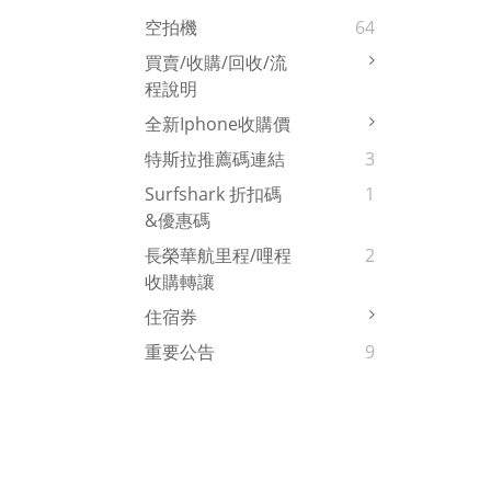
空拍機
64
買賣/收購/回收/流
程說明
全新iphone收購價
特斯拉推薦碼連結
3
Surfshark 折扣碼
1
&優惠碼
長榮華航里程/哩程
2
收購轉讓
住宿券
重要公告
9