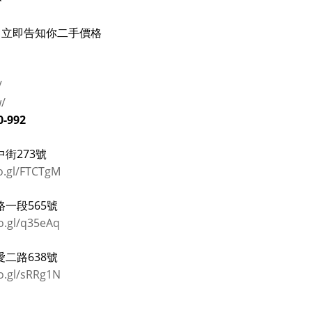
立即告知你二手價格
/
w/
0-992
街273號
o.gl/FTCTgM
一段565號
o.gl/q35eAq
二路638號
o.gl/sRRg1N