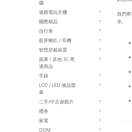
腦
遊戲電玩主機
我們希
全。
國際精品
自行車
藍芽喇叭 / 耳機
智慧穿戴裝置
蘋果 / 其他 3C 周
邊商品
手錶
LCD / LED 液晶螢
幕
二手/中古遊戲片
禮券
家電
OSIM