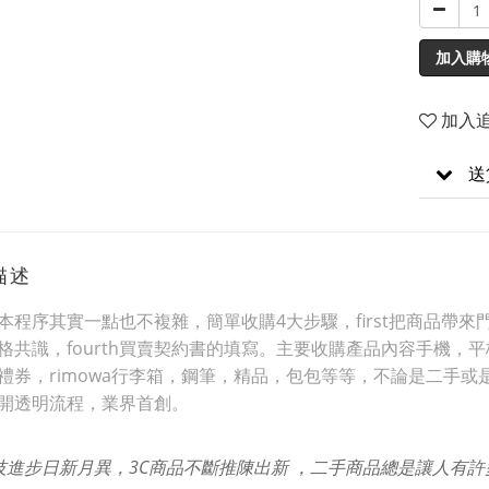
加入購
加入
送
描述
本程序其實一點也不複雜，簡單收購4大步驟，first把商品帶來門市
格共識，fourth買賣契約書的填寫。主要收購產品內容手機
禮券，rimowa行李箱，鋼筆，精品，包包等等，不論是二手或
開透明流程，業界首創。
技進步日新月異，3C商品不斷推陳出新 ，二手商品總是讓人有