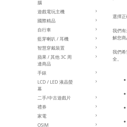
腦
遊戲電玩主機
選擇正
國際精品
自行車
我們有
解您商
藍芽喇叭 / 耳機
智慧穿戴裝置
我們希
蘋果 / 其他 3C 周
全。
邊商品
手錶
LCD / LED 液晶螢
幕
二手/中古遊戲片
禮券
家電
OSIM