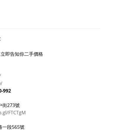
<
立即告知你二手價格
/
w/
0-992
街273號
o.gl/FTCTgM
一段565號