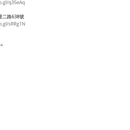
o.gl/q35eAq
二路638號
o.gl/sRRg1N
<