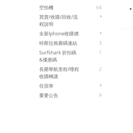
空拍機
64
買賣/收購/回收/流
程說明
全新iphone收購價
特斯拉推薦碼連結
3
Surfshark 折扣碼
1
&優惠碼
長榮華航里程/哩程
2
收購轉讓
住宿券
重要公告
9