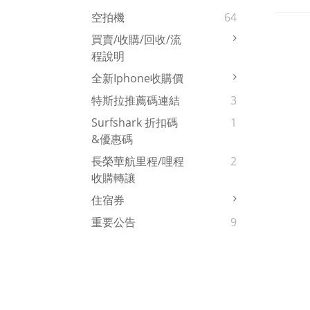
空拍機
64
買賣/收購/回收/流
程說明
全新iphone收購價
特斯拉推薦碼連結
3
Surfshark 折扣碼
1
&優惠碼
長榮華航里程/哩程
2
收購轉讓
住宿券
重要公告
9