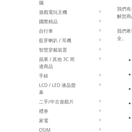
腦
我們有
遊戲電玩主機
解您商
國際精品
我們希
自行車
全。
藍芽喇叭 / 耳機
智慧穿戴裝置
蘋果 / 其他 3C 周
邊商品
手錶
LCD / LED 液晶螢
幕
二手/中古遊戲片
禮券
家電
OSIM