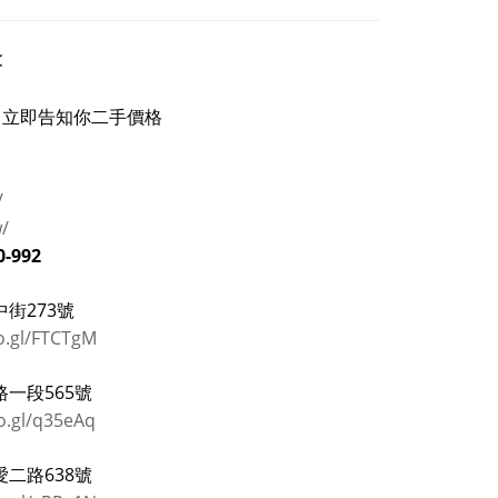
<
立即告知你二手價格
/
w/
0-992
街273號
o.gl/FTCTgM
一段565號
o.gl/q35eAq
二路638號