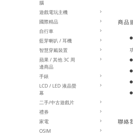
腦
遊戲電玩主機
國際精品
商品
自行車
藍芽喇叭 / 耳機
智慧穿戴裝置
蘋果 / 其他 3C 周
邊商品
手錶
LCD / LED 液晶螢
幕
二手/中古遊戲片
禮券
聯絡
家電
OSIM