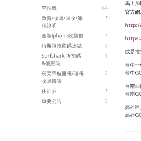
馬上加l
空拍機
64
官方網
買賣/收購/回收/流
http:/
程說明
全新iphone收購價
https:
特斯拉推薦碼連結
3
或是撥
Surfshark 折扣碼
1
&優惠碼
台中一
台中G
長榮華航里程/哩程
2
收購轉讓
台南西
住宿券
台南G
重要公告
9
高雄巨
高雄G