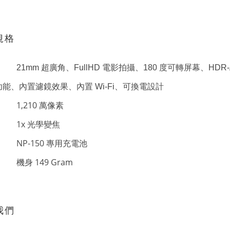
規格
超廣角、
電影拍攝、
度可轉屏幕、
21mm
FullHD
180
HDR
功能、內置濾鏡效果、內置
、可換電設計
Wi-Fi
1,210
萬像素
1x
光學變焦
NP-150
專用充電池
149 Gram
機身
我們