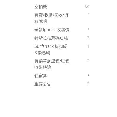
空拍機
64
買賣/收購/回收/流
程說明
全新iphone收購價
特斯拉推薦碼連結
3
Surfshark 折扣碼
1
&優惠碼
長榮華航里程/哩程
2
收購轉讓
住宿券
重要公告
9