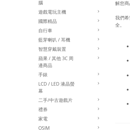
腦
解您商
遊戲電玩主機
我們希
國際精品
全。
自行車
藍芽喇叭 / 耳機
智慧穿戴裝置
蘋果 / 其他 3C 周
邊商品
手錶
LCD / LED 液晶螢
幕
二手/中古遊戲片
禮券
家電
OSIM