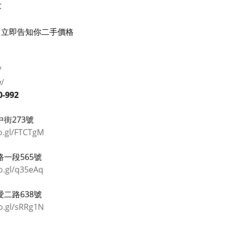
<
立即告知你二手價格
/
w/
0-992
街273號
o.gl/FTCTgM
一段565號
o.gl/q35eAq
二路638號
o.gl/sRRg1N