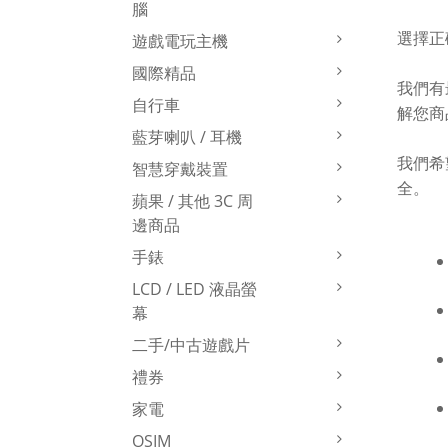
腦
選擇正
遊戲電玩主機
國際精品
我們有
自行車
解您商
藍芽喇叭 / 耳機
我們希
智慧穿戴裝置
全。
蘋果 / 其他 3C 周
邊商品
手錶
LCD / LED 液晶螢
幕
二手/中古遊戲片
禮券
家電
OSIM