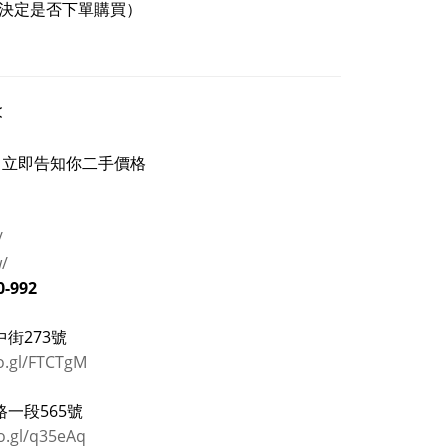
再決定是否下單購買）
<
立即告知你二手價格
/
w/
0-992
街273號
o.gl/FTCTgM
一段565號
o.gl/q35eAq