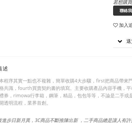
若想購買
聯絡我
加入
送
描述
本程序其實一點也不複雜，簡單收購4大步驟，first把商品帶來門市
格共識，fourth買賣契約書的填寫。主要收購產品內容手機
禮券，rimowa行李箱，鋼筆，精品，包包等等，不論是二手或
開透明流程，業界首創。
技進步日新月異，3C商品不斷推陳出新 ，二手商品總是讓人有