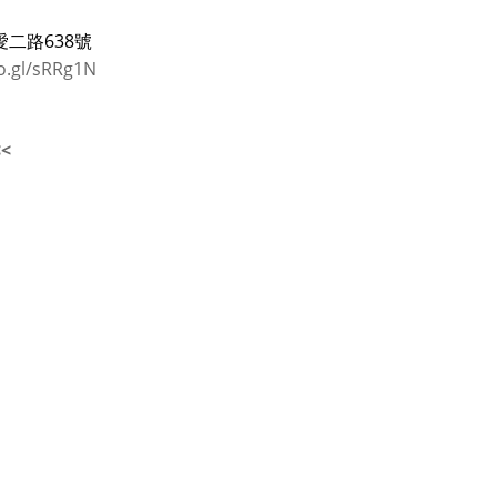
二路638號
o.gl/sRRg1N
<