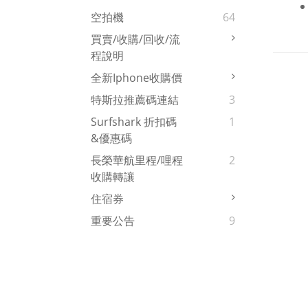
空拍機
64
買賣/收購/回收/流
程說明
全新iphone收購價
特斯拉推薦碼連結
3
Surfshark 折扣碼
1
&優惠碼
長榮華航里程/哩程
2
收購轉讓
住宿券
重要公告
9