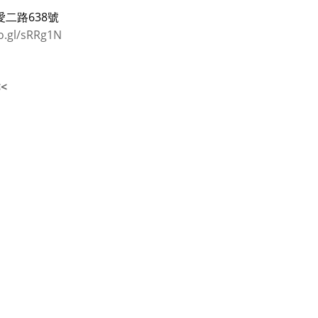
二路638號
o.gl/sRRg1N
<