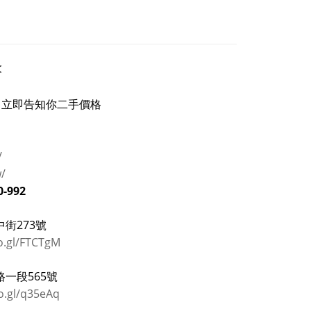
<
立即告知你二手價格
/
w/
0-992
街273號
o.gl/FTCTgM
一段565號
o.gl/q35eAq