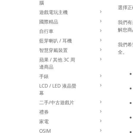
腦
選擇正
遊戲電玩主機
國際精品
我們有
解您商
自行車
藍芽喇叭 / 耳機
我們希
智慧穿戴裝置
全。
蘋果 / 其他 3C 周
邊商品
手錶
LCD / LED 液晶螢
幕
二手/中古遊戲片
禮券
家電
OSIM