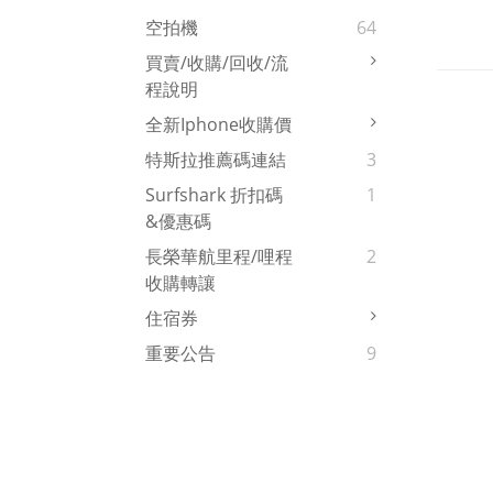
空拍機
64
買賣/收購/回收/流
程說明
全新iphone收購價
特斯拉推薦碼連結
3
Surfshark 折扣碼
1
&優惠碼
長榮華航里程/哩程
2
收購轉讓
住宿券
重要公告
9