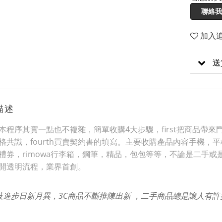
聯絡我
加入
送
描述
本程序其實一點也不複雜，簡單收購4大步驟，first把商品帶來門市
格共識，fourth買賣契約書的填寫。主要收購產品內容手機
禮券，rimowa行李箱，鋼筆，精品，包包等等，不論是二手或
開透明流程，業界首創。
技進步日新月異，3C商品不斷推陳出新 ，二手商品總是讓人有